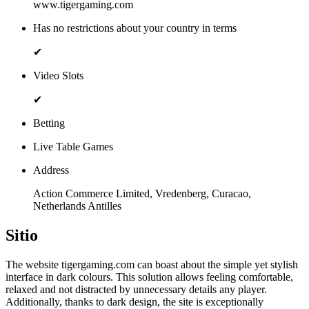
www.tigergaming.com
Has no restrictions about your country in terms
✔
Video Slots
✔
Betting
Live Table Games
Address
Action Commerce Limited, Vredenberg, Curacao,
Netherlands Antilles
Sitio
The website tigergaming.com can boast about the simple yet stylish
interface in dark colours. This solution allows feeling comfortable,
relaxed and not distracted by unnecessary details any player.
Additionally, thanks to dark design, the site is exceptionally