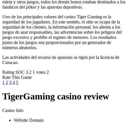
ruleta y otros juegos, todos los demás bonos estaban destinados a los
fanáticos del póker y las apuestas deportivas.
Uno de los principales valores del casino Tiger Gaming es la
seguridad de los jugadores.
En este sentido, el sitio se ocupa de la
seguridad de los clientes, la información personal, los alienta a los
juegos de azar responsables, las advertencias sobre los peligros del
juego excesivo y prohíbe el registro de menores.
Los resultados
justos de los juegos son proporcionados por un generador de
números aleatorios.
Las actividades del recurso de apuestas se rigen por la licencia de
Curacao.
Rating SOC
3.2
1
votes
2
Rate This Game
1
2
3
4
5
TigerGaming casino review
Casino Info
Website Domain