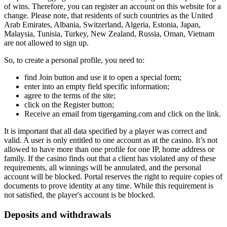
of wins. Therefore, you can register an account on this website for a
change. Please note, that residents of such countries as the United
Arab Emirates, Albania, Switzerland, Algeria, Estonia, Japan,
Malaysia, Tunisia, Turkey, New Zealand, Russia, Oman, Vietnam
are not allowed to sign up.
So, to create a personal profile, you need to:
find Join button and use it to open a special form;
enter into an empty field specific information;
agree to the terms of the site;
click on the Register button;
Receive an email from tigergaming.com and click on the link.
It is important that all data specified by a player was correct and
valid. A user is only entitled to one account as at the casino. It’s not
allowed to have more than one profile for one IP, home address or
family. If the casino finds out that a client has violated any of these
requirements, all winnings will be annulated, and the personal
account will be blocked. Portal reserves the right to require copies of
documents to prove identity at any time. While this requirement is
not satisfied, the player's account is be blocked.
Deposits and withdrawals