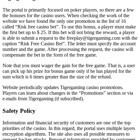
The portal is primarily focused on poker players, so there are a few
the bonuses for the casino users. When checking the work of the
website we have found the only one promotion in the list of 16
called “Risk free casino bet”. To use this bonus, a player must make
the first bet up to $ 25. If this bet will not bring the reward, a player
is able to submit a request to the
freeplay@tigergaming.com
with the
caption “Risk Free Casino Bet”. The letter must specify the account
number and the game. After processing the request, the casino will
compensate the bet in the form of the free game.
Note that you must wager the gain for the free game. That is, a user
can pick up his prize for bonus game only if he has played for the
sum which is 6 times greater than the size of the refund.
Website periodically updates Tigergaming casino promotions.
Players can learn about changes in the “Promotions” section or via
e-mails from Tigergaming (if subscribed).
Safety Policy
Information and financial security of customers are one of the top
priorities of the casino. In this regard, the portal uses multiple layers
encryption algorithms. The site also uses all possible measures to
prevent hacker attacks. Personal information provided by customers