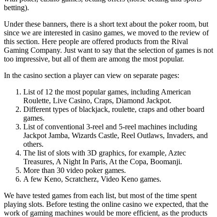
betting).
Under these banners, there is a short text about the poker room, but
since we are interested in casino games, we moved to the review of
this section. Here people are offered products from the Rival
Gaming Company. Just want to say that the selection of games is not
too impressive, but all of them are among the most popular.
In the casino section a player can view on separate pages:
List of 12 the most popular games, including American
Roulette, Live Casino, Craps, Diamond Jackpot.
Different types of blackjack, roulette, craps and other board
games.
List of conventional 3-reel and 5-reel machines including
Jackpot Jamba, Wizards Castle, Reel Outlaws, Invaders, and
others.
The list of slots with 3D graphics, for example, Aztec
Treasures, A Night In Paris, At the Copa, Boomanji.
More than 30 video poker games.
A few Keno, Scratcherz, Video Keno games.
We have tested games from each list, but most of the time spent
playing slots. Before testing the online casino we expected, that the
work of gaming machines would be more efficient, as the products