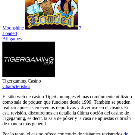
Moonshine
7
Loaded
All games
Tigergaming Casino
Сharacteristics
El sitio web de casino TigerGaming es el más comúnmente utilizado
como sala de póquer, que funciona desde 1999. También se pueden
realizar apuestas en eventos deportivos y divertirse en el casino.
En
esta revisión, discutiremos en detalle la última opción del casino de
Tigegaming, es decir, la sala de póker y la casa de apuestas cubrirán
de manera más general.
Por lo tanto, el casino ofrece contenido de visitantes registrados
de