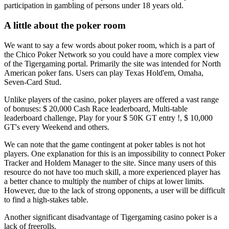
participation in gambling of persons under 18 years old.
A little about the poker room
We want to say a few words about poker room, which is a part of
the Chico Poker Network so you could have a more complex view
of the Tigergaming portal. Primarily the site was intended for North
American poker fans. Users can play Texas Hold'em, Omaha,
Seven-Card Stud.
Unlike players of the casino, poker players are offered a vast range
of bonuses: $ 20,000 Cash Race leaderboard, Multi-table
leaderboard challenge, Play for your $ 50K GT entry !, $ 10,000
GT's every Weekend and others.
We can note that the game contingent at poker tables is not hot
players. One explanation for this is an impossibility to connect Poker
Tracker and Holdem Manager to the site. Since many users of this
resource do not have too much skill, a more experienced player has
a better chance to multiply the number of chips at lower limits.
However, due to the lack of strong opponents, a user will be difficult
to find a high-stakes table.
Another significant disadvantage of Tigergaming casino poker is a
lack of freerolls.