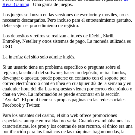
Rival Gaming
.
Una gama de juegos.
Los juegos se lanzan en las versiones de escritorio y móviles, no es
necesario descargarlos.
Pero incluso para el entretenimiento gratuito,
debe seguir el procedimiento de registro.
Los depósitos y retiros se realizan a través de iDebit, Skrill,
EntroPay, Neteller y otros sistemas de pago.
La moneda utilizada es
USD.
La interfaz del sitio solo admite inglés.
Si un usuario tiene un problema específico o pregunta sobre el
registro, la calidad del software, hacer un depósito, retirar fondos,
devengar o apostar, puede ponerse en contacto con el soporte por
correo electrónico o chat en línea en cualquier día de la semana y en
cualquier hora del día
Las respuestas vienen por correo electrónico o
chat en vivo.
La información se puede encontrar en la sección
"Ayuda".
El portal tiene sus propias páginas en las redes sociales
Facebook y Twitter.
Para los amantes del casino, el sitio web ofrece promociones
especiales, aunque en realidad no varía.
Cuando examinábamos las
características, los pros y los contras de este recurso, el único era una
bonificación para los fanáticos de las máquinas tragamonedas, la